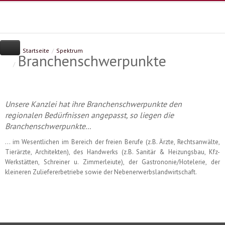
Home
Kanzlei
Leistungen
Startseite
/
Spektrum
Branchenschwerpunkte
Spektrum
/
Branchenschwerpunkte
Sofortmeldung
Jahresabschluss
Infothek
Existenzgründung
Kanzlei-News
Kontakt
Datenschutz
Steuererklärungen
Nachrichten zu Steuern
Unsere Kanzlei hat ihre Branchenschwerpunkte den
Landwirtschaftliche Buchstelle
So bucht man heute - Video
Dat
regionalen Bedürfnissen angepasst, so liegen die
Finanzbuchhaltung |
Deutscher Steuerberaterverban
Branchenschwerpunkte...
Betriebswirtsch. Ber.
Steuerberaterkammer
Erben & Schenken
... im Wesentlichen im Bereich der freien Berufe (z.B. Ärzte, Rechtsanwälte,
Lohn- & Gehaltsabrechnung
Tierärzte, Architekten), des Handwerks (z.B. Sanitär & Heizungsbau, Kfz-
Unternehmensberatung
Werkstätten, Schreiner u. Zimmerleiute), der Gastrononie/Hotelerie, der
kleineren Zuliefererbetriebe sowie der Nebenerwerbslandwirtschaft.