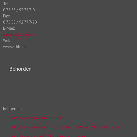
Tel.:
0 75 55 / 92 77 7-0
Fax:
0 75 55 / 92 77 7-20
E-Mail:
kanzlei@stbfn.de
Web:
www.stbfn.de
Behörden
behoerden
http://www.bundesfinanzhof.de/
http://www.bundesfinanzministerium.de/Web/DE/Home/home.html
http://www.bzst.de/DE/Home/home_node.html