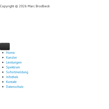
Copyright © 2026 Marc Brodbeck
Home
Kanzlei
Leistungen
Spektrum
Sofortmeldung
Branchenschwerpunkte
Infothek
Jahresabschluss
Kontakt
Existenzgründung
Kanzlei-News
Datenschutz
Steuererklärungen
Nachrichten zu Steuern
Landwirtschaftliche Buchstelle
So bucht man heute - Video
Finanzbuchhaltung | Betriebswirtsch. Ber.
Datev
Erben & Schenken
Deutscher Steuerberaterverband
Lohn- & Gehaltsabrechnung
Steuerberaterkammer