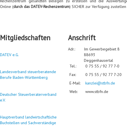
Rechenzentrum gesandten Belegen zu erstellen und die Auswertung
Online (
durch das DATEV-Rechenzentrum
) SICHER zur Verfügung zustellen
Mitgliedschaften
Anschrift
Adr.:
Im Gewerbegebiet 8
DATEV e.G.
88693
Deggenhausertal
Tel.:
0 75 55 / 92 77 7-0
Landesverband steuerberatende
Fax:
0 75 55 / 92 77 7-20
Berufe Baden-Württemberg
E-Mail:
kanzlei@stbfn.de
Web:
www.stbfn.de
Deutscher Steuerberaterverband
e.V.
Hauptverband landwirtschaftliche
Buchstellen und Sachverständige